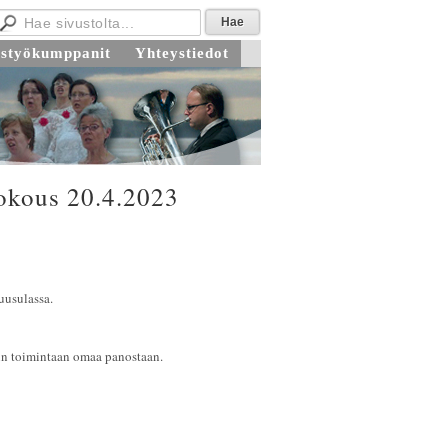
istyökumppanit
Yhteystiedot
kokous 20.4.2023
uusulassa.
rin toimintaan omaa panostaan.