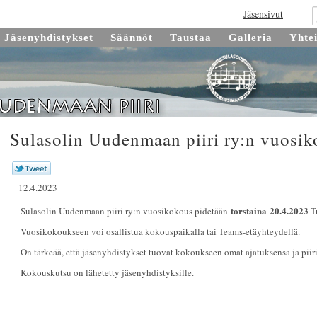
Jäsensivut
Jäsenyhdistykset
Säännöt
Taustaa
Galleria
Yhte
Sulasolin Uudenmaan piiri ry:n vuosi
12.4.2023
torstaina
20.4.2023
Sulasolin Uudenmaan piiri ry:n vuosikokous pidetään
T
Vuosikokoukseen voi osallistua kokouspaikalla tai Teams-etäyhteydellä.
On tärkeää, että jäsenyhdistykset tuovat kokoukseen omat ajatuksensa ja pii
Kokouskutsu on lähetetty jäsenyhdistyksille.